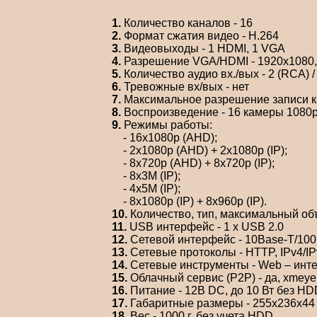
1.
Количество каналов - 16
2.
Формат сжатия видео - Н.264
3.
Видеовыходы - 1 HDMI, 1 VGA
4.
Разрешение VGA/HDMI - 1920x1080, 
5.
Количество аудио вх./вых - 2 (RCA) /
6.
Тревожные вх/вых - нет
7.
Максимальное разрешение записи кам
8.
Воспроизведение - 16 камеры 1080p 
9.
Режимы работы:
- 16x1080p (AHD);
- 2х1080p (AHD) + 2x1080p (IP);
- 8x720p (AHD) + 8x720p (IP);
- 8x3M (IP);
- 4x5M (IP);
- 8x1080p (IP) + 8x960p (IP).
10.
Количество, тип, максимальный объ
11.
USB интерфейс - 1 x USB 2.0
12.
Сетевой интерфейс - 10Base-T/100
13.
Сетевые протоколы - HTTP, IPv4/I
14.
Сетевые инструменты - Web – инт
15.
Облачный сервис (P2P) - да, xmeye
16.
Питание - 12В DC, до 10 Вт без HD
17.
Габаритные размеры - 255x236x44
18.
Вес - 1000 г, без учета HDD