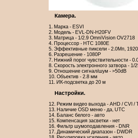
Камера.
1. Марка - ESVI
2. Модель - EVL-DN-H20FV
3. Матрица - 1/2.9 OmniVision OV2718
4. Процессор - HTC 1080E
5. Эффективные пиксели - 2.0Мп, 192
6. Разрешение - 1080P
7. Нижний порог чувствительности - 0.0
8. Скорость электронного затвора - 1/2
9. Отношение сигнал/шум - >50dB
10. Объектив - 2.8 мм
11. ИК-подсветка до 20 м
Настройки.
12. Режим видео выхода - AHD / CVI / 
13. Наличие OSD меню - да, UTC
14. Баланс белого - авто
15. Компенсация засветки - нет
16. Фильтр шумоподавления - DNR
17. Динамический диапазон - DWDR
18. Регулировка усиления - авто